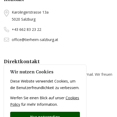
Karolingerstrasse 13a
5020 Salzburg
+43 662 83 23 22
office@tierheim-salzburg.at
Direktkontakt
Wir nutzen Cookies
Sie haben Fragen? Senden Sie uns einfach eine Email. Wir freuen
Diese Website verwendet Cookies, um
uns über Ihre Kontaktaufnahme!
die Benutzerfreundlichkeit zu verbessern.
Email senden
Werfen Sie einen Blick auf unser
Cookies
Policy
für mehr Information.
Nur notwendige