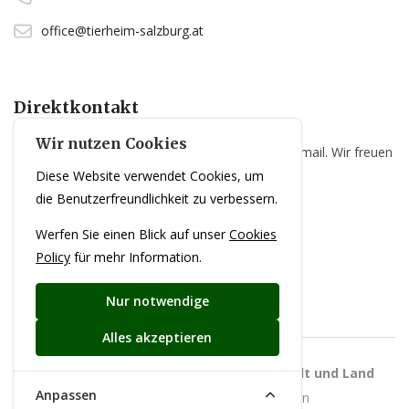
office@tierheim-salzburg.at
Direktkontakt
Wir nutzen Cookies
Sie haben Fragen? Senden Sie uns einfach eine Email. Wir freuen
Diese Website verwendet Cookies, um
uns über Ihre Kontaktaufnahme!
die Benutzerfreundlichkeit zu verbessern.
Email senden
Werfen Sie einen Blick auf unser
Cookies
Policy
für mehr Information.
Nur notwendige
Alles akzeptieren
Copyrights 2024
Tierschutzverein für Stadt und Land
Anpassen
Salzburg
• Alle Rechte vorbehalten