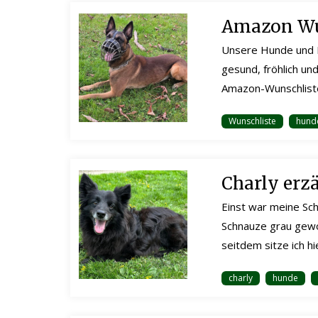
Amazon Wu
Unsere Hunde und K
gesund, fröhlich u
Amazon-Wunschliste.
Wunschliste
hunde
Charly erz
Einst war meine Sch
Schnauze grau gewo
seitdem sitze ich h
charly
hunde