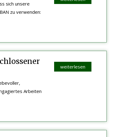
ss sich unsere
 IBAN zu verwenden:
schlossener
weiterlesen
ebevoller,
ngagiertes Arbeiten