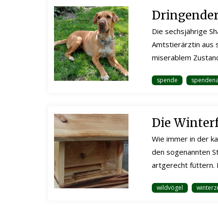
Dringender
Die sechsjährige Sh
Amtstierärztin aus 
miserablem Zustand 
spende
spendena
Die Winter
Wie immer in der ka
den sogenannten St
artgerecht füttern.
wildvögel
winterz