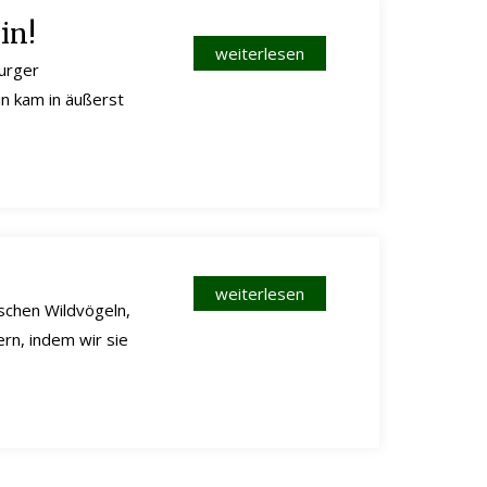
in!
weiterlesen
burger
in kam in äußerst
weiterlesen
ischen Wildvögeln,
rn, indem wir sie