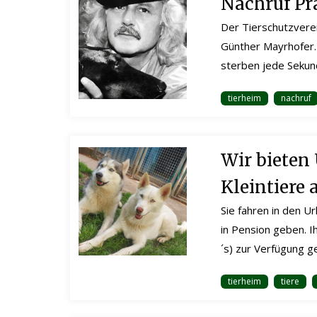
Nachruf Pr
Der Tierschutzvere
Günther Mayrhofer. 
sterben jede Sekun
tierheim
nachruf
Wir bieten
Kleintiere 
Sie fahren in den U
in Pension geben. I
´s) zur Verfügung ge
tierheim
tiere