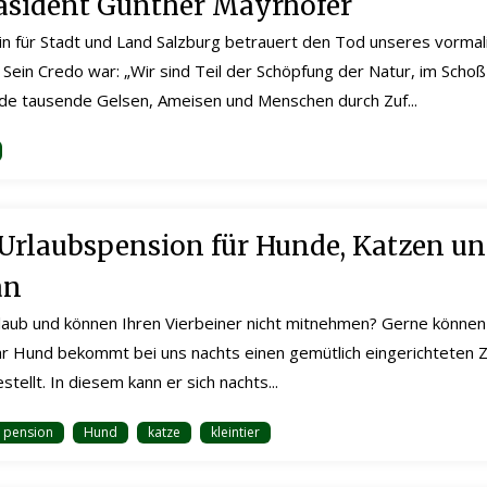
äsident Günther Mayrhofer
in für Stadt und Land Salzburg betrauert den Tod unseres vorma
Sein Credo war: „Wir sind Teil der Schöpfung der Natur, im Scho
de tausende Gelsen, Ameisen und Menschen durch Zuf...
 Urlaubspension für Hunde, Katzen u
an
rlaub und können Ihren Vierbeiner nicht mitnehmen? Gerne können S
hr Hund bekommt bei uns nachts einen gemütlich eingerichteten 
stellt. In diesem kann er sich nachts...
pension
Hund
katze
kleintier