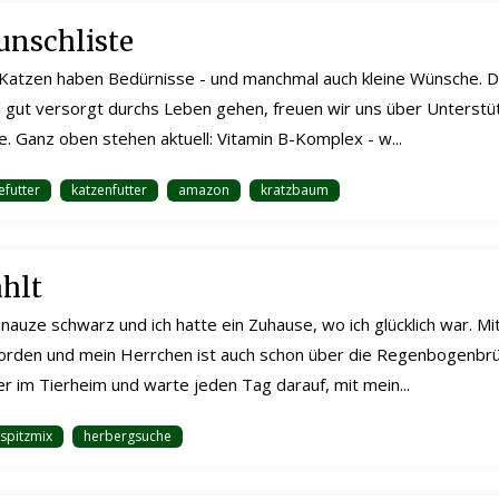
nschliste
atzen haben Bedürnisse - und manchmal auch kleine Wünsche. Da
nd gut versorgt durchs Leben gehen, freuen wir uns über Unterst
 Ganz oben stehen aktuell: Vitamin B-Komplex - w...
futter
katzenfutter
amazon
kratzbaum
ählt
nauze schwarz und ich hatte ein Zuhause, wo ich glücklich war. Mit
rden und mein Herrchen ist auch schon über die Regenbogenbr
ier im Tierheim und warte jeden Tag darauf, mit mein...
spitzmix
herbergsuche