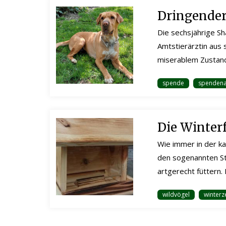
Dringender
Die sechsjährige Sh
Amtstierärztin aus 
miserablem Zustand 
spende
spendena
Die Winter
Wie immer in der ka
den sogenannten St
artgerecht füttern.
wildvögel
winterz