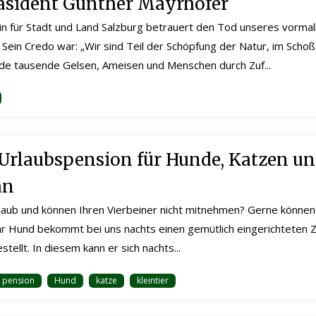
äsident Günther Mayrhofer
in für Stadt und Land Salzburg betrauert den Tod unseres vorma
Sein Credo war: „Wir sind Teil der Schöpfung der Natur, im Scho
de tausende Gelsen, Ameisen und Menschen durch Zuf...
 Urlaubspension für Hunde, Katzen u
an
rlaub und können Ihren Vierbeiner nicht mitnehmen? Gerne können S
hr Hund bekommt bei uns nachts einen gemütlich eingerichteten 
stellt. In diesem kann er sich nachts...
pension
Hund
katze
kleintier