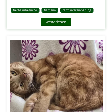
tierheimbesuche
tierheim
terminvereinbarung
weiterlesen